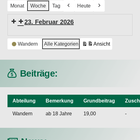
Monat
Woche
Tag
Heute
Zurück
Weiter
23. Februar 2026
Wandergruppe
Veranstaltungskategorien
-
Wandern
Alle Kategorien
Ansicht
ausdrucken
wöchentliches
Treffen
Beiträge:
Abteilung
Bemerkung
Grundbeitrag
Zusch
Wandern
ab 18 Jahre
19,00
-