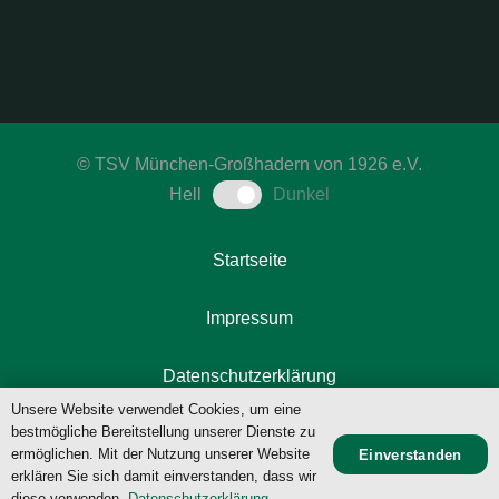
©
TSV München-Großhadern von 1926 e.V.
Hell
Dunkel
Startseite
Impressum
Datenschutzerklärung
Unsere Website verwendet Cookies, um eine
bestmögliche Bereitstellung unserer Dienste zu
Kontakt
ermöglichen. Mit der Nutzung unserer Website
Einverstanden
Login
Intern
erklären Sie sich damit einverstanden, dass wir
diese verwenden.
Datenschutzerklärung