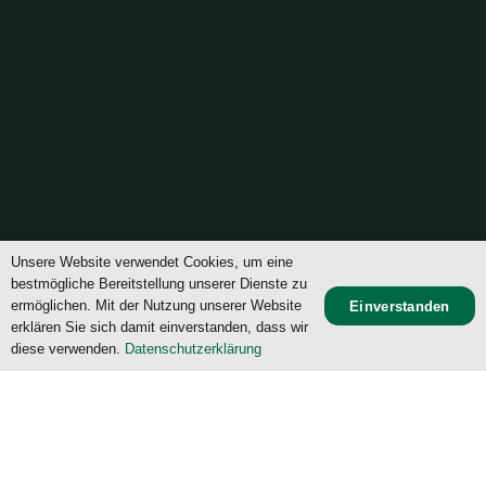
Unsere Website verwendet Cookies, um eine
bestmögliche Bereitstellung unserer Dienste zu
ermöglichen. Mit der Nutzung unserer Website
Einverstanden
erklären Sie sich damit einverstanden, dass wir
diese verwenden.
Datenschutzerklärung
©
TSV München-Großhadern von 1926 e.V.
Hell
Dunkel
Startseite