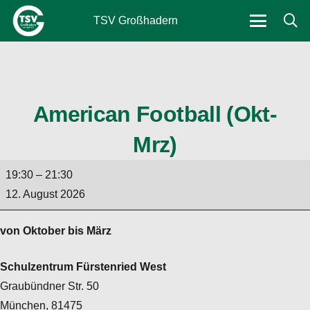
TSV Großhadern
American Football (Okt-
Mrz)
American
19:30
–
21:30
Football
12. August 2026
(Okt-
Mrz)
von Oktober bis März
Schulzentrum Fürstenried West
Graubündner Str. 50
München
,
81475