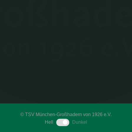
©
TSV München-Großhadern von 1926 e.V.
Hell
Dunkel