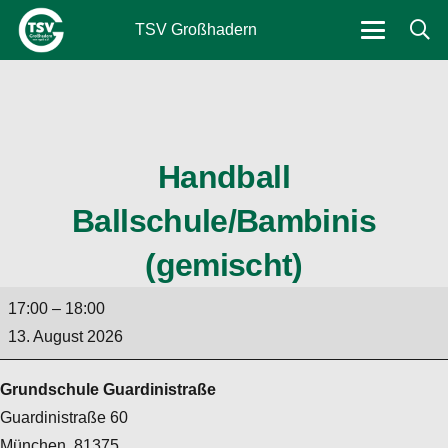
TSV Großhadern
Handball
Ballschule/Bambinis
(gemischt)
Handball
17:00
–
18:00
Ballschule/Bambinis
13. August 2026
(gemischt)
Grundschule Guardinistraße
Guardinistraße 60
München
,
81375