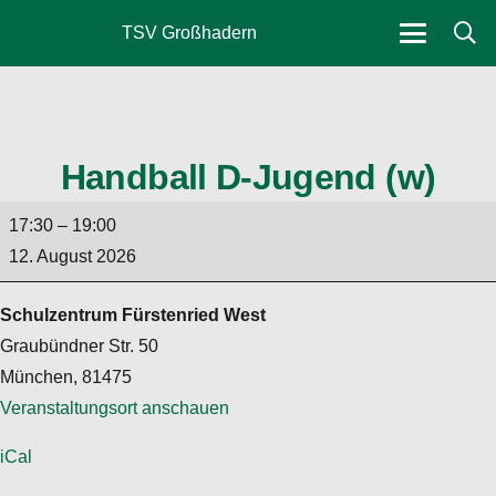
TSV Großhadern
Handball D-Jugend (w)
Handball
17:30
–
19:00
D-
12. August 2026
Jugend
(w)
Schulzentrum Fürstenried West
Graubündner Str. 50
München
,
81475
Veranstaltungsort anschauen
iCal