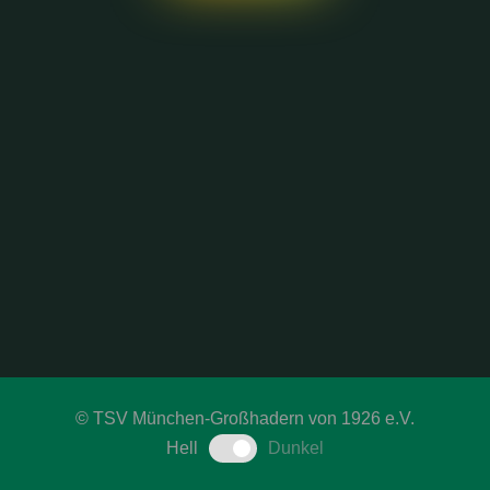
©
TSV München-Großhadern von 1926 e.V.
Hell
Dunkel