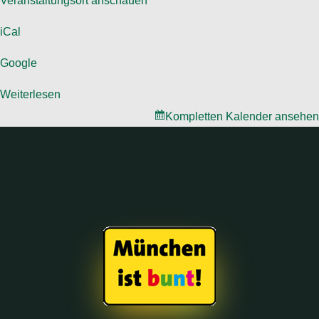
Veranstaltungsort anschauen
iCal
Google
Weiterlesen
Kompletten Kalender ansehen