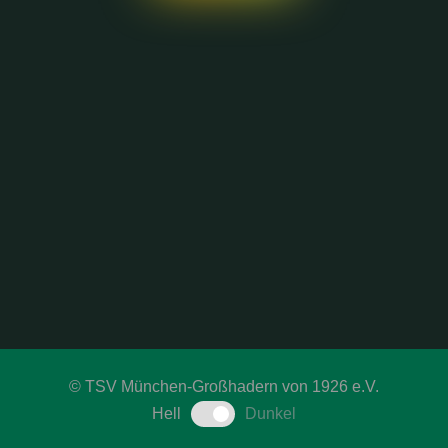
©
TSV München-Großhadern von 1926 e.V.
Hell
Dunkel