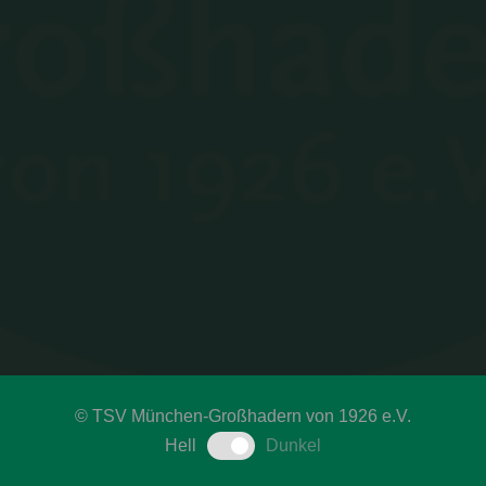
©
TSV München-Großhadern von 1926 e.V.
Hell
Dunkel