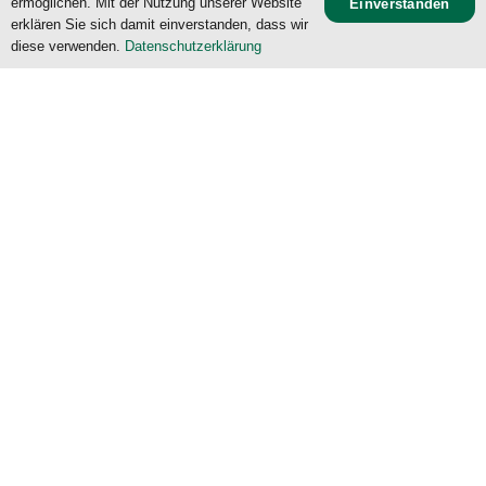
ermöglichen. Mit der Nutzung unserer Website
Einverstanden
erklären Sie sich damit einverstanden, dass wir
diese verwenden.
Datenschutzerklärung
©
TSV München-Großhadern von 1926 e.V.
Hell
Dunkel