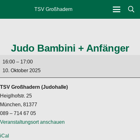
TSV Großhadern
Judo Bambini + Anfänger
Judo
16:00
–
17:00
Bambini
10. Oktober 2025
+
Anfänger
TSV Großhadern (Judohalle)
Heiglhofstr. 25
München
,
81377
089 – 714 67 05
Veranstaltungsort anschauen
iCal