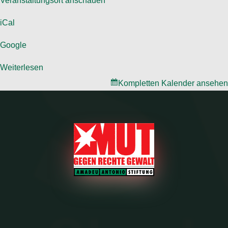
Veranstaltungsort anschauen
iCal
Google
Weiterlesen
Kompletten Kalender ansehen