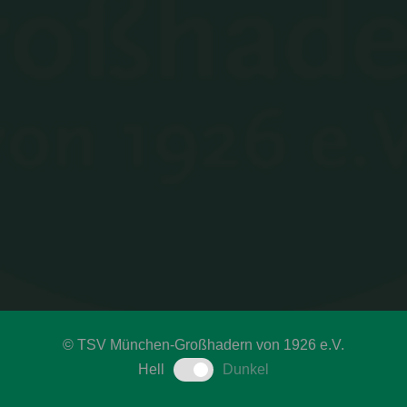
©
TSV München-Großhadern von 1926 e.V.
Hell
Dunkel